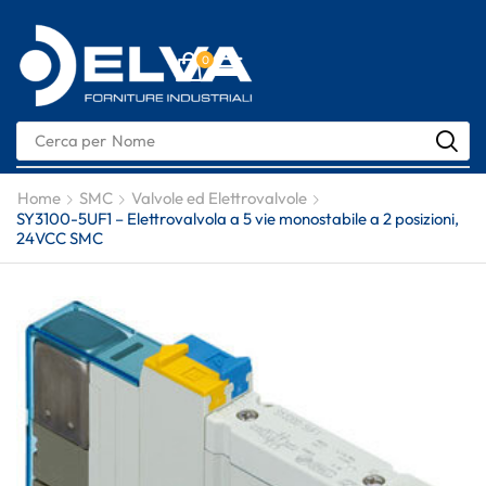
0
Cerca per
Nome
Home
SMC
Valvole ed Elettrovalvole
SY3100-5UF1 – Elettrovalvola a 5 vie monostabile a 2 posizioni,
24VCC SMC