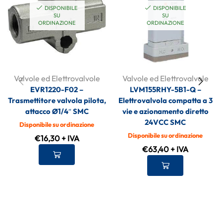
DISPONIBILE
DISPONIBILE
SU
SU
ORDINAZIONE
ORDINAZIONE
Valvole ed Elettrovalvole
Valvole ed Elettrovalvole
EVR1220-F02 –
LVM155RHY-5B1-Q –
Trasmettitore valvola pilota,
Elettrovalvola compatta a 3
attacco Ø1/4″ SMC
vie e azionamento diretto
24VCC SMC
Disponibile su ordinazione
Disponibile su ordinazione
€
16,30
+ IVA
€
63,40
+ IVA