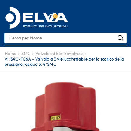
0
Cerca per
Nome
Home
SMC
Valvole ed Elettrovalvole
VHS40-F06A – Valvola a 3 vie lucchettabile per lo scarico della
pressione residua 3/4″SMC