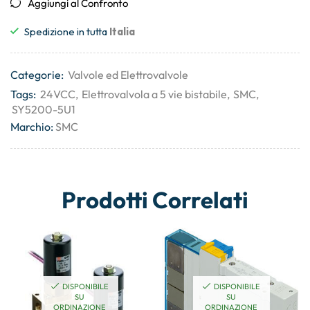
Aggiungi al Confronto
Spedizione in tutta
Italia
Categorie:
Valvole ed Elettrovalvole
Tags:
24VCC
,
Elettrovalvola a 5 vie bistabile
,
SMC
,
SY5200-5U1
Marchio:
SMC
Prodotti Correlati
DISPONIBILE
DISPONIBILE
SU
SU
ORDINAZIONE
ORDINAZIONE