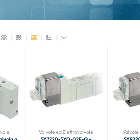
lvole
Valvole ed Elettrovalvole
Valvole 
alvola a
SY7220-5YO-02F-Q –
SY922