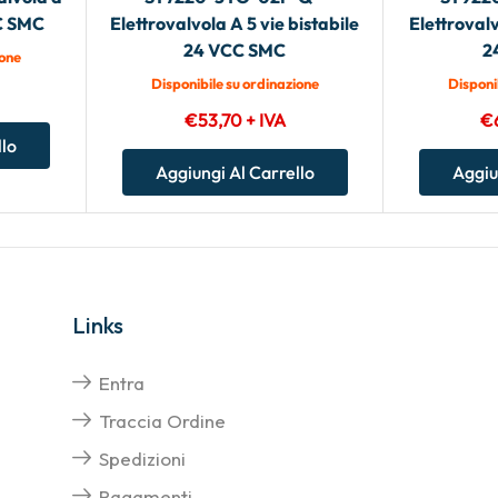
CC SMC
Elettrovalvola A 5 vie bistabile
Elettrovalv
24 VCC SMC
2
ione
Disponibile su ordinazione
Disponi
€
53,70
+ IVA
€
llo
Aggiungi Al Carrello
Aggiu
Links
Entra
Traccia Ordine
Spedizioni
Pagamenti