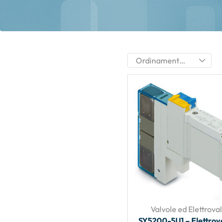
Valvole ed Elettrova
SY5200-5U1 – Elettrov