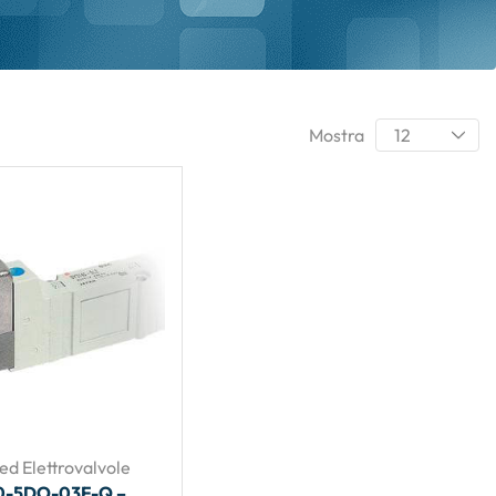
Mostra
ed Elettrovalvole
0-5DO-03F-Q –