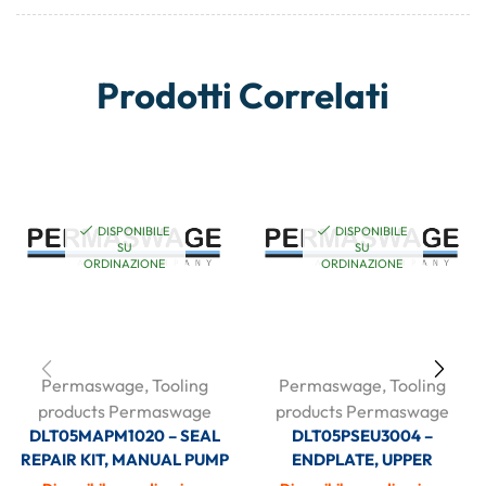
Prodotti Correlati
DISPONIBILE
DISPONIBILE
SU
SU
ORDINAZIONE
ORDINAZIONE
Permaswage
,
Tooling
Permaswage
,
Tooling
products Permaswage
products Permaswage
DLT05MAPM1020 – SEAL
DLT05PSEU3004 –
REPAIR KIT, MANUAL PUMP
ENDPLATE, UPPER