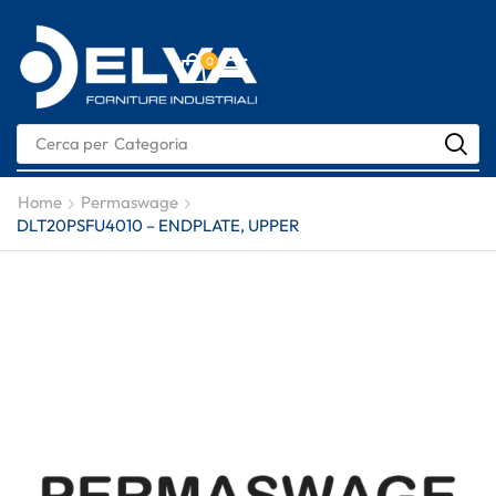
0
Cerca per
Nome
Home
Permaswage
DLT20PSFU4010 – ENDPLATE, UPPER