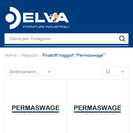
0
Cerca per
Nome
Home
Negozio
Prodotti taggati “Permaswage”