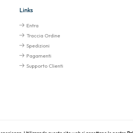
Links
Entra
Traccia Ordine
Spedizioni
Pagamenti
Supporto Clienti
 esperienza. Utilizzando questo sito web si accettano le nostre
Pr