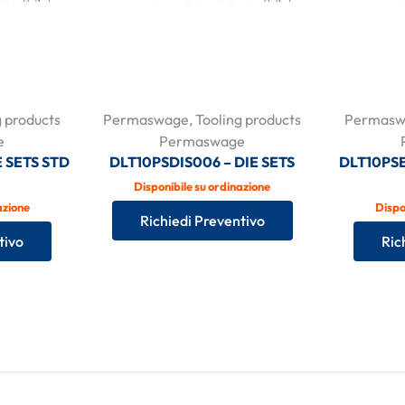
g products
Permaswage
,
Tooling products
Permasw
e
Permaswage
 SETS STD
DLT10PSDIS006 – DIE SETS
DLT10PS
Disponibile su ordinazione
azione
Dispo
Richiedi Preventivo
tivo
Ric