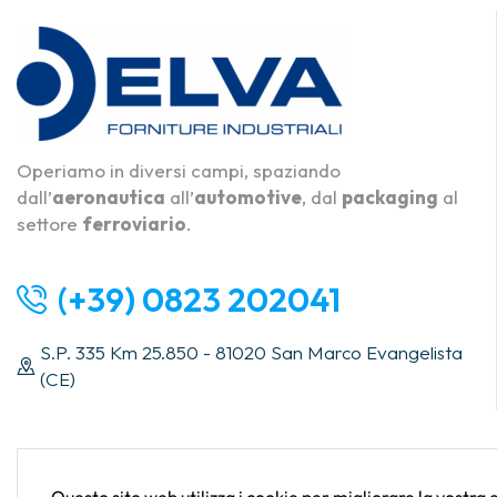
Operiamo in diversi campi, spaziando
dall’
aeronautica
all’
automotive
, dal
packaging
al
settore
ferroviario
.
(+39) 0823 202041
S.P. 335 Km 25.850 - 81020 San Marco Evangelista
(CE)
Questo sito web utilizza i cookie per migliorare la vostra