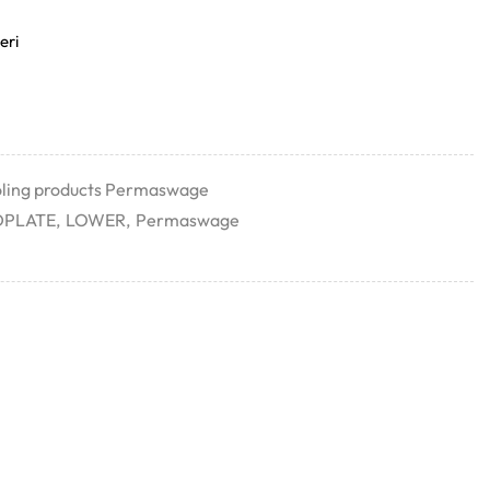
eri
ling products Permaswage
DPLATE
,
LOWER
,
Permaswage