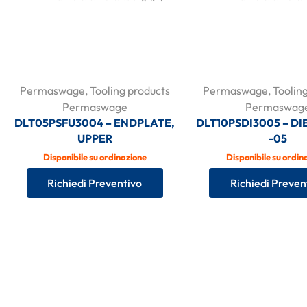
Permaswage
,
Tooling products
Permaswage
,
Toolin
Permaswage
Permaswag
DLT05PSFU3004 – ENDPLATE,
DLT10PSDI3005 – DIE
UPPER
-05
Disponibile su ordinazione
Disponibile su ordin
Richiedi Preventivo
Richiedi Preven