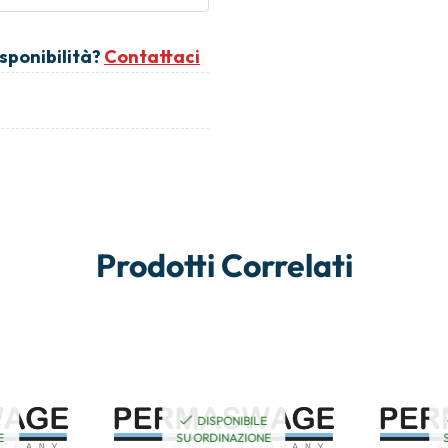
isponibilità?
Contattaci
Prodotti Correlati
E
DISPONIBILE
E
SU ORDINAZIONE