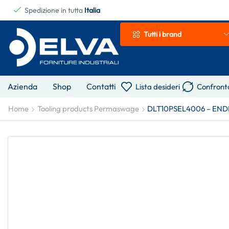
Spedizione in tutta
Italia
Tutti i brand
Azienda
Shop
Contatti
Lista desideri
Confront
Home
Tooling products Permaswage
DLT10PSEL4006 – END