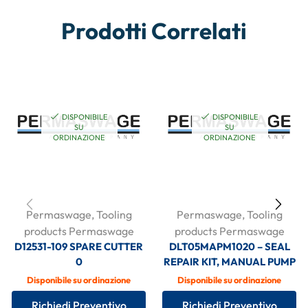
Prodotti Correlati
DISPONIBILE
DISPONIBILE
SU
SU
ORDINAZIONE
ORDINAZIONE
Permaswage
,
Tooling
Permaswage
,
Tooling
products Permaswage
products Permaswage
D12531-109 SPARE CUTTER
DLT05MAPM1020 – SEAL
0
REPAIR KIT, MANUAL PUMP
Disponibile su ordinazione
Disponibile su ordinazione
Richiedi Preventivo
Richiedi Preventivo