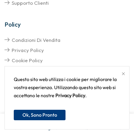
Supporto Clienti
Policy
Condizioni Di Vendita
Privacy Policy
Cookie Policy
Questo sito web utilizza i cookie per migliorare la
vostra esperienza. Utilizzando questo sito web si
accettano le nostre
Privacy Policy
.
Copyright © 2025
Tutti i diritti sono riservati | Delva
srl - P.Iva 06528920637
Ok, Sono Pronto
Home
Negozio
FAQ
Altro