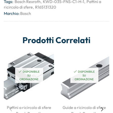
Tags:
Bosch Rexroth
,
KWD-035-FNS-C1-H-1
,
Pattini a
ricircolo di sfere
,
R165131320
Marchio:
Bosch
Prodotti Correlati
DISPONIBILE
DISPONIBILE
SU
SU
ORDINAZIONE
ORDINAZIONE
Pattini a ricircolo di sfere
Guide a ricircolo di sfere