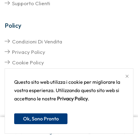
Supporto Clienti
Policy
Condizioni Di Vendita
Privacy Policy
Cookie Policy
Questo sito web utilizza i cookie per migliorare la
vostra esperienza. Utilizzando questo sito web si
accettano le nostre
Privacy Policy
.
Copyright © 2025
Tutti i diritti sono riservati | Delva
srl - P.Iva 06528920637
Ok, Sono Pronto
€
84,50
Aggiungi Al Carrello
+ IVA
Home
Negozio
FAQ
Altro