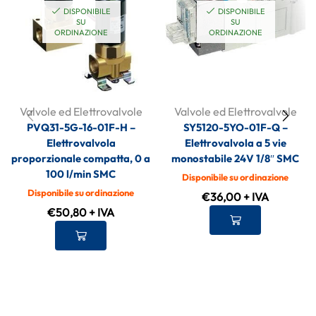
DISPONIBILE
DISPONIBILE
SU
SU
ORDINAZIONE
ORDINAZIONE
Valvole ed Elettrovalvole
Valvole ed Elettrovalvole
PVQ31-5G-16-01F-H –
SY5120-5YO-01F-Q –
Elettrovalvola
Elettrovalvola a 5 vie
proporzionale compatta, 0 a
monostabile 24V 1/8″ SMC
100 l/min SMC
Disponibile su ordinazione
Disponibile su ordinazione
€
36,00
+ IVA
€
50,80
+ IVA