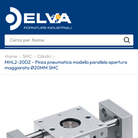
0
Cerca per
Codice
Home
SMC
Cilindri
MHL2-20DZ – Pinza pneumatica modello parallelo apertura
maggiorata Ø20MM SMC