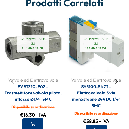
Prodotti Correlati
DISPONIBILE
DISPONIBILE
SU
SU
ORDINAZIONE
ORDINAZIONE
Valvole ed Elettrovalvole
Valvole ed Elettrovalvole
EVR1220-F02 –
SY5100-5NZ1 –
Trasmettitore valvola pilota,
Elettrovalvola 5 vie
attacco Ø1/4″ SMC
monostabile 24VDC 1/4″
SMC
Disponibile su ordinazione
Disponibile su ordinazione
€
16,30
+ IVA
€
38,85
+ IVA