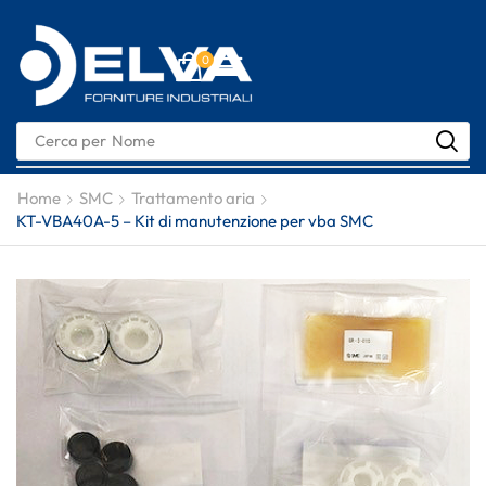
0
Cerca per
Nome
Home
SMC
Trattamento aria
KT-VBA40A-5 – Kit di manutenzione per vba SMC