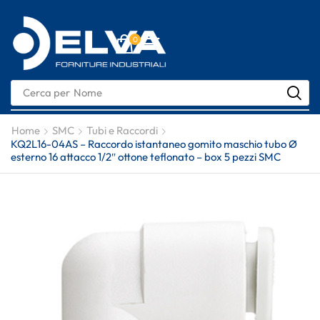
0
Cerca per
Nome
Home
SMC
Tubi e Raccordi
KQ2L16-04AS – Raccordo istantaneo gomito maschio tubo Ø
esterno 16 attacco 1/2″ ottone teflonato – box 5 pezzi SMC